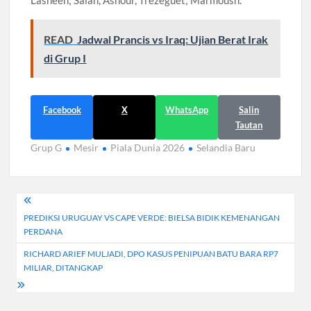
Lasheen; Salah, Ashour, Trezeguet; Marmoush.
READ
Jadwal Prancis vs Iraq: Ujian Berat Irak
di Grup I
Facebook
X
WhatsApp
Salin
Tautan
Grup G
Mesir
Piala Dunia 2026
Selandia Baru
Navigasi
PREDIKSI URUGUAY VS CAPE VERDE: BIELSA BIDIK KEMENANGAN
pos
PERDANA
RICHARD ARIEF MULJADI, DPO KASUS PENIPUAN BATU BARA RP7
MILIAR, DITANGKAP