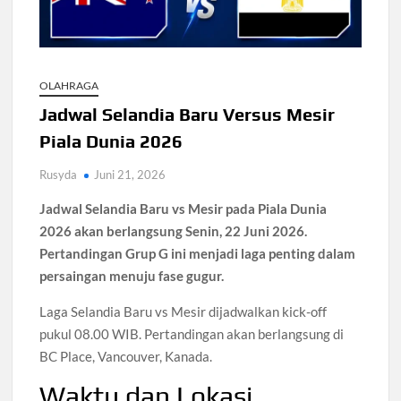
PKB Soal Reshuffle Kabinet: Prabowo Tentukan Menteri
Kasus Fortitude Berlanjut, Netflix Bantah Bertanggung
Jawab
OLAHRAGA
Jadwal Selandia Baru Versus Mesir
Kasus Impor Bea Cukai Masuk Tahap Pengembangan KPK
Piala Dunia 2026
Huawei Power Bank 12000 mAh Hadir dengan Fitur
Rusyda
Juni 21, 2026
Pelacak
Jadwal Selandia Baru vs Mesir pada Piala Dunia
2026 akan berlangsung Senin, 22 Juni 2026.
PDRM Perketat Perbatasan Usai Kasus Narkoba di Soetta
Pertandingan Grup G ini menjadi laga penting dalam
persaingan menuju fase gugur.
Laga Selandia Baru vs Mesir dijadwalkan kick-off
pukul 08.00 WIB. Pertandingan akan berlangsung di
BC Place, Vancouver, Kanada.
Waktu dan Lokasi