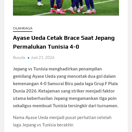
Dokter Ungkap Dampak Padel pada Cedera Kaki 2026
OLAHRAGA
Sidang MK Bahas Tanggung Jawab Maskapai Saat Delay
Ayase Ueda Cetak Brace Saat Jepang
Permalukan Tunisia 4-0
Box Office Hollywood 2026 Tembus 4 Film Rp18 Triliun
Rusyda
Juni 21, 2026
Netflix Digugat Rp1,8 Triliun Usai Hard Drive Film Hilang
Jepang vs Tunisia menghadirkan penampilan
gemilang Ayase Ueda yang mencetak dua gol dalam
108 Pesantren Tangsel Dapat Internet Gratis dan
kemenangan 4-0 Samurai Biru pada laga Grup F Piala
Pelatihan AI
Dunia 2026. Ketajaman sang striker menjadi faktor
utama keberhasilan Jepang mengamankan tiga poin
sekaligus membuat Tunisia tersingkir dari turnamen.
Nama Ayase Ueda menjadi pusat perhatian setelah
laga Jepang vs Tunisia berakhir.