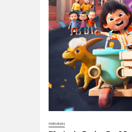
Sri Mulyani Ditunjuk Bank Dunia Pimp
Gelombang Panas Korea Selatan Tewa
Tiga Wanita Malaysia Bawa Narkoba D
HIBURAN