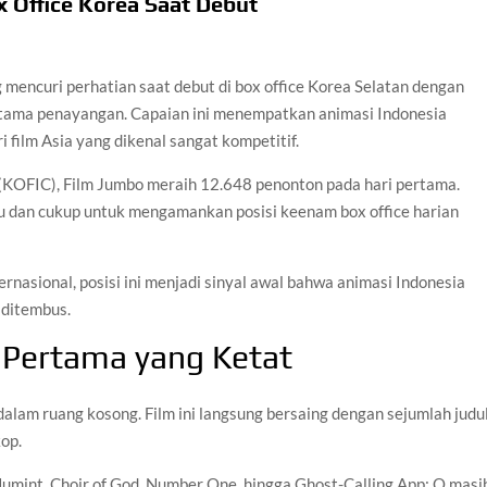
 Office Korea Saat Debut
 mencuri perhatian saat debut di box office Korea Selatan dengan
rtama penayangan. Capaian ini menempatkan animasi Indonesia
i film Asia yang dikenal sangat kompetitif.
KOFIC), Film Jumbo meraih 12.648 penonton pada hari pertama.
bu dan cukup untuk mengamankan posisi keenam box office harian
ternasional, posisi ini menjadi sinyal awal bahwa animasi Indonesia
ditembus.
i Pertama yang Ketat
dalam ruang kosong. Film ini langsung bersaing dengan sejumlah judu
kop.
Humint, Choir of God, Number One, hingga Ghost-Calling App: O masi