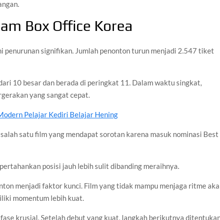
yangan.
lam Box Office Korea
i penurunan signifikan. Jumlah penonton turun menjadi 2.547 tiket
 dari 10 besar dan berada di peringkat 11. Dalam waktu singkat,
rgerakan yang sangat cepat.
odern Pelajar Kediri Belajar Hening
ue, salah satu film yang mendapat sorotan karena masuk nominasi Best
rtahankan posisi jauh lebih sulit dibanding meraihnya.
nton menjadi faktor kunci. Film yang tidak mampu menjaga ritme ak
iliki momentum lebih kuat.
ase krusial. Setelah debut yang kuat, langkah berikutnya ditentuka