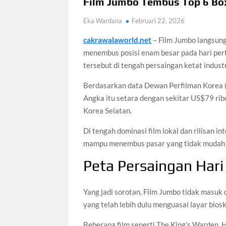
Film Jumbo Tembus Top 6 Box
Eka Wardana
Februari 22, 2026
cakrawalaworld.net
– Film Jumbo langsung
menembus posisi enam besar pada hari pe
tersebut di tengah persaingan ketat industr
Berdasarkan data Dewan Perfilman Korea (
Angka itu setara dengan sekitar US$79 ri
Korea Selatan.
Di tengah dominasi film lokal dan rilisan in
mampu menembus pasar yang tidak mudah 
Peta Persaingan Har
Yang jadi sorotan, Film Jumbo tidak masuk 
yang telah lebih dulu menguasai layar bios
Beberapa film seperti The King’s Warden, 