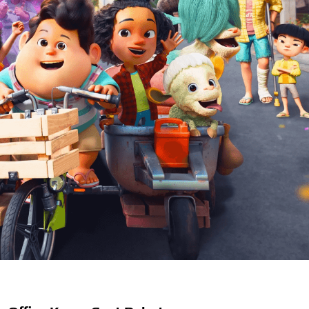
in Dana IDA22
skan 20 Orang
itangkap di Soetta