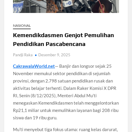
108 Pesantren Tangsel Dapat Internet Gratis dan
Pelatihan AI
KPK Usut Dugaan Suap Bea Cukai dalam Kasus Impor
NASIONAL
Kemendikdasmen Genjot Pemulihan
MK Soroti Maskapai Pindahkan Penumpang Saat Delay
Pendidikan Pascabencana
Redmi 17 5G Rilis China dengan Baterai 6300 mAh
Pandji Raka
Desember 9, 2025
CakrawalaWorld.net
— Banjir dan longsor sejak 25
Masalah Kaki Aktif Olahraga: 5 Cedera yang Sering Terjadi
November memukul sektor pendidikan di sejumlah
provinsi, dengan 2.798 satuan pendidikan rusak dan
Sri Mulyani Ditunjuk Bank Dunia Pimpin Dana IDA22
aktivitas belajar terhenti. Dalam Raker Komisi X DPR
RI, Senin (8/12/2025), Menteri Abdul Mu’ti
menegaskan Kemendikdasmen telah menggelontorkan
Rp21,1 miliar untuk memulihkan layanan bagi 208 ribu
siswa dan 19 ribu guru.
Mu’ti menyebut tiga fokus utama: ruang kelas darurat,