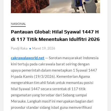
108 Pesantren Tangsel Dapat Internet Gratis dan
Pelatihan AI
NASIONAL
KPK Usut Dugaan Suap Bea Cukai dalam Kasus Impor
Pantauan Global: Hilal Syawal 1447 H
di 117 Titik Menentukan Idulfitri 2026
MK Soroti Maskapai Pindahkan Penumpang Saat Delay
Pandji Raka
Maret 19, 2026
Redmi 17 5G Rilis China dengan Baterai 6300 mAh
cakrawalaworld.net
— Sorotan masyarakat Indonesia
kini tertuju pada cakrawala barat seiring dengan
Masalah Kaki Aktif Olahraga: 5 Cedera yang Sering Terjadi
upaya pemerintah dalam menetapkan 1 Syawal 1447
H pada Kamis (19/3/2026). Kementerian Agama
mengerahkan tim ahli falak untuk memantau posisi
hilal Syawal 1447 secara serentak di 117 titik
pengamatan yang tersebar dari Sabang sampai
Merauke. Langkah masif ini merupakan bagian dari
prosedur standar sidang isbat guna memverifikasi