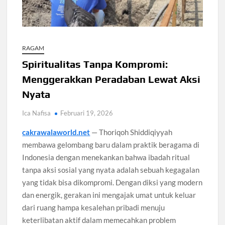
Santri Digital Tangsel Dibentuk Lewat Program AI
Pesantren
Gelombang Panas Seoul Picu Pembatalan 10 Laga
RAGAM
Bank Dunia Mulai Persiapan IDA22, Sri Mulyani Jadi Ketua
Independen
Spiritualitas Tanpa Kompromi:
Menggerakkan Peradaban Lewat Aksi
Dokter Ungkap Dampak Padel pada Cedera Kaki 2026
Nyata
Ica Nafisa
Februari 19, 2026
Sidang MK Bahas Tanggung Jawab Maskapai Saat Delay
cakrawalaworld.net
— Thoriqoh Shiddiqiyyah
membawa gelombang baru dalam praktik beragama di
Box Office Hollywood 2026 Tembus 4 Film Rp18 Triliun
Indonesia dengan menekankan bahwa ibadah ritual
tanpa aksi sosial yang nyata adalah sebuah kegagalan
yang tidak bisa dikompromi. Dengan diksi yang modern
dan energik, gerakan ini mengajak umat untuk keluar
dari ruang hampa kesalehan pribadi menuju
keterlibatan aktif dalam memecahkan problem