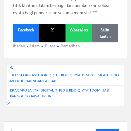
titik khatam dalam berbagi dan memberikan solusi
nyata bagi penderitaan sesama manusia? ***
Facebook
X
WhatsApp
Salin
Tautan
Ibadah
Islam
Puasa
Ramadhan
Navigasi
TRANSFORMASI THORIQOH SHIDDIQIYYAH: DARI SILSILAH KUNO
pos
MENUJU JARINGAN GLOBAL
ERA BARU SANTRI DIGITAL: THGB SHIDDIQIYYAH DOMINASI
PANGGUNG JAWA TIMUR