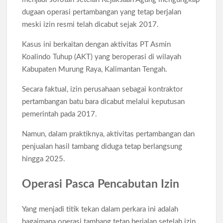
Pengangguran Indonesia Mei 2026 Turun Tipis, Pekerja
Informal Tembus 87,88 Juta Orang
dugaan operasi pertambangan yang tetap berjalan
meski izin resmi telah dicabut sejak 2017.
Koperasi Desa Merah Putih Capai 83.382 Badan Hukum,
Pemerintah Percepat 35.857 Titik Operasional
Kasus ini berkaitan dengan aktivitas PT Asmin
Koalindo Tuhup (AKT) yang beroperasi di wilayah
Kabupaten Murung Raya, Kalimantan Tengah.
Siswa SMA SMK Jabar Wajib Pilah Sampah Jadi Praktikum
IPA 2026
Secara faktual, izin perusahaan sebagai kontraktor
pertambangan batu bara dicabut melalui keputusan
TPPU Emas 74 Kg Febrie Adriansyah, Kejagung Periksa 3
pemerintah pada 2017.
Saksi Baru
Namun, dalam praktiknya, aktivitas pertambangan dan
Harga Tiket Kanye West Jakarta 2026 Mulai Rp1,875 Juta, Ini
penjualan hasil tambang diduga tetap berlangsung
Detail Kategori
hingga 2025.
Australia Dukung Transformasi Layanan Kesehatan Primer
Operasi Pasca Pencabutan Izin
Indonesia Lewat Riset
Yang menjadi titik tekan dalam perkara ini adalah
bagaimana operasi tambang tetap berjalan setelah izin