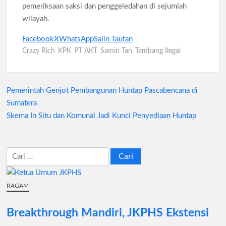
pemeriksaan saksi dan penggeledahan di sejumlah
wilayah.
Facebook
X
WhatsApp
Salin Tautan
Crazy Rich
KPK
PT AKT
Samin Tan
Tambang Ilegal
Pemerintah Genjot Pembangunan Huntap Pascabencana di
Navigasi
Sumatera
pos
Skema In Situ dan Komunal Jadi Kunci Penyediaan Huntap
Cari
untuk:
RAGAM
Breakthrough Mandiri, JKPHS Ekstensi