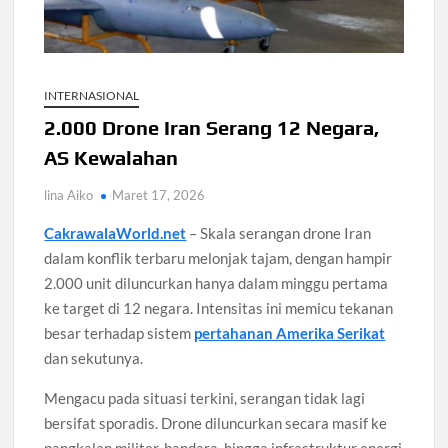
Pengangguran Indonesia Mei 2026 Turun Tipis, Pekerja
Informal Tembus 87,88 Juta Orang
INTERNASIONAL
Koperasi Desa Merah Putih Capai 83.382 Badan Hukum,
2.000 Drone Iran Serang 12 Negara,
Pemerintah Percepat 35.857 Titik Operasional
AS Kewalahan
Siswa SMA SMK Jabar Wajib Pilah Sampah Jadi Praktikum
lina Aiko
Maret 17, 2026
IPA 2026
CakrawalaWorld.net
– Skala serangan drone Iran
TPPU Emas 74 Kg Febrie Adriansyah, Kejagung Periksa 3
dalam konflik terbaru melonjak tajam, dengan hampir
Saksi Baru
2.000 unit diluncurkan hanya dalam minggu pertama
ke target di 12 negara. Intensitas ini memicu tekanan
Harga Tiket Kanye West Jakarta 2026 Mulai Rp1,875 Juta,
besar terhadap sistem
pertahanan Amerika Serikat
Ini Detail Kategori
dan sekutunya.
Australia Dukung Transformasi Layanan Kesehatan Primer
Mengacu pada situasi terkini, serangan tidak lagi
Indonesia Lewat Riset
bersifat sporadis. Drone diluncurkan secara masif ke