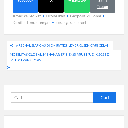
Facebook
X
WhatsApp
Salin
Tautan
Amerika Serikat
Drone Iran
Geopolitik Global
Konflik Timur Tengah
perang Iran Israel
Navigasi
ARSENAL SIAP GAS DI EMIRATES, LEVERKUSEN CARI CELAH
pos
MOBILITAS GLOBAL: MENAKAR EFISIENSI ARUS MUDIK 2026 DI
JALUR TRANS JAWA
Cari
untuk: