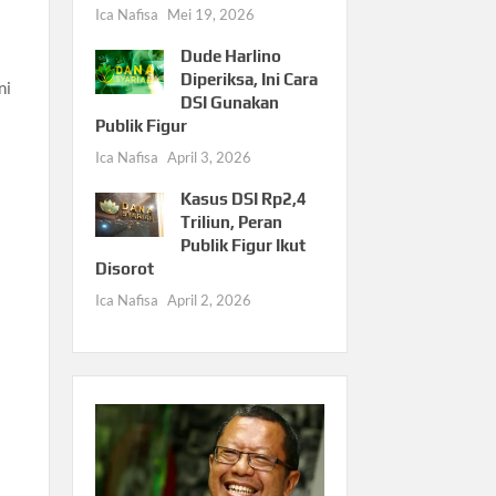
Ica Nafisa
Mei 19, 2026
Dude Harlino
Diperiksa, Ini Cara
ni
DSI Gunakan
Publik Figur
Ica Nafisa
April 3, 2026
Kasus DSI Rp2,4
Triliun, Peran
Publik Figur Ikut
Disorot
Ica Nafisa
April 2, 2026