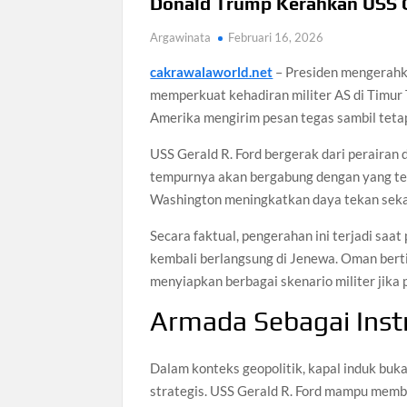
Donald Trump Kerahkan USS Ge
Argawinata
Februari 16, 2026
cakrawalaworld.net
– Presiden mengerahka
memperkuat kehadiran militer AS di Timur T
Amerika mengirim pesan tegas sambil teta
USS Gerald R. Ford bergerak dari perairan
tempurnya akan bergabung dengan yang telah
Washington meningkatkan daya tekan sekal
Secara faktual, pengerahan ini terjadi saa
kembali berlangsung di Jenewa. Oman bert
menyiapkan berbagai skenario militer jika 
Armada Sebagai Inst
Dalam konteks geopolitik, kapal induk buk
strategis. USS Gerald R. Ford mampu mem