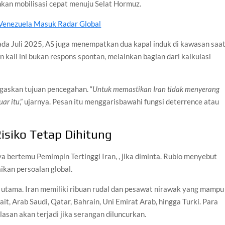
kan mobilisasi cepat menuju Selat Hormuz.
 Venezuela Masuk Radar Global
ada Juli 2025, AS juga menempatkan dua kapal induk di kawasan saa
kali ini bukan respons spontan, melainkan bagian dari kalkulasi
gaskan tujuan pencegahan. “
Untuk memastikan Iran tidak menyerang
uar itu
,” ujarnya. Pesan itu menggarisbawahi fungsi deterrence atau
isiko Tetap Dihitung
a bertemu Pemimpin Tertinggi Iran, , jika diminta. Rubio menyebut
kan persoalan global.
r utama. Iran memiliki ribuan rudal dan pesawat nirawak yang mampu
t, Arab Saudi, Qatar, Bahrain, Uni Emirat Arab, hingga Turki. Para
san akan terjadi jika serangan diluncurkan.