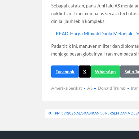
Sebagai catatan, pada Juni lalu AS menjala
nuklir Iran. Iran membalas secara terbata
dinilai jauh lebih kompleks.
READ
Harga Minyak Dunia Melonjak, D
Pada titik ini, manuver militer dan diplo
menjaga pesan globalnya. Iran membaca si
Facebook
X
WhatsApp
Salin T
Amerika Serikat
AS
Donald Trump
Iran
Navigasi
PMK 7/2026 ALOKASIKAN 58 PERSEN DANA DES
pos