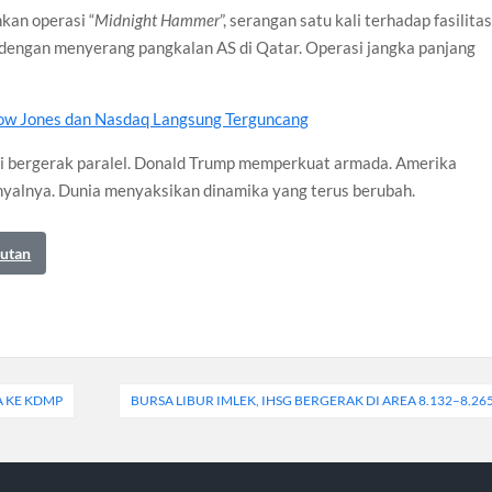
nkan operasi “
Midnight Hammer
”, serangan satu kali terhadap fasilita
s dengan menyerang pangkalan AS di Qatar. Operasi jangka panjang
ow Jones dan Nasdaq Langsung Terguncang
masi bergerak paralel. Donald Trump memperkuat armada. Amerika
nyalnya. Dunia menyaksikan dinamika yang terus berubah.
autan
A KE KDMP
BURSA LIBUR IMLEK, IHSG BERGERAK DI AREA 8.132–8.26