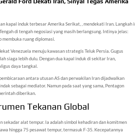
rald Ford Dekati Iran, Sinyal Tegas Amerika
n kapal induk terbesar Amerika Serikat, , mendekati Iran. Langkah i
engah di tengah negosiasi yang masih berlangsung. Intinya jelas:
p membuka ruang diplomasi.
 dekat Venezuela menuju kawasan strategis Teluk Persia. Gugus
 siaga lebih dulu. Dengan dua kapal induk di sekitar Iran,
igus daya tangkal.
t pembicaraan antara utusan AS dan perwakilan Iran dijadwalkan
indak sebagai mediator. Namun pada saat yang sama, Pentagon
perintah diberikan.
rumen Tekanan Global
an sekadar alat tempur. Ia adalah simbol kehadiran dan komitmen
bawa hingga 75 pesawat tempur, termasuk F-35. Kecepatannya