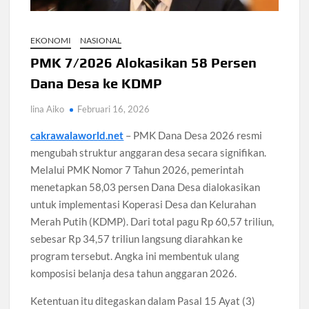
Santri Digital Tangsel Dibentuk Lewat Program AI
Pesantren
EKONOMI
NASIONAL
Gelombang Panas Seoul Picu Pembatalan 10 Laga
PMK 7/2026 Alokasikan 58 Persen
Bank Dunia Mulai Persiapan IDA22, Sri Mulyani Jadi Ketua
Independen
Dana Desa ke KDMP
lina Aiko
Februari 16, 2026
Dokter Ungkap Dampak Padel pada Cedera Kaki 2026
cakrawalaworld.net
– PMK Dana Desa 2026 resmi
mengubah struktur anggaran desa secara signifikan.
Sidang MK Bahas Tanggung Jawab Maskapai Saat Delay
Melalui PMK Nomor 7 Tahun 2026, pemerintah
menetapkan 58,03 persen Dana Desa dialokasikan
Box Office Hollywood 2026 Tembus 4 Film Rp18 Triliun
untuk implementasi Koperasi Desa dan Kelurahan
Merah Putih (KDMP). Dari total pagu Rp 60,57 triliun,
sebesar Rp 34,57 triliun langsung diarahkan ke
program tersebut. Angka ini membentuk ulang
komposisi belanja desa tahun anggaran 2026.
Ketentuan itu ditegaskan dalam Pasal 15 Ayat (3)