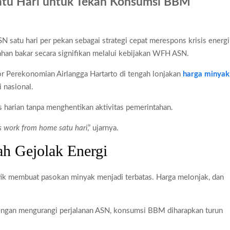
atu Hari untuk Tekan Konsumsi BBM
pai Saat Delay
lm Rp18 Triliun
satu hari per pekan sebagai strategi cepat merespons krisis energi
 Drive Film Hilang
han bakar secara signifikan melalui kebijakan WFH ASN.
r Perekonomian Airlangga Hartarto di tengah lonjakan
harga minyak
 nasional.
s harian tanpa menghentikan aktivitas pemerintahan.
tas work from home satu hari
,” ujarnya.
ah Gejolak Energi
tik membuat pasokan minyak menjadi terbatas. Harga melonjak, dan
Dengan mengurangi perjalanan ASN, konsumsi BBM diharapkan turun