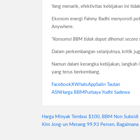
Yang menarik, efektivitas kebijakan ini tida
Ekonom energi Fahmy Radhi menyoroti pot
Anywhere.
“
Konsumsi BBM tidak dapat dihemat secara s
Dalam perkembangan selanjutnya, kritik ju
Namun dalam kerangka kebijakan, langkah i
yang terus berkembang.
Facebook
X
WhatsApp
Salin Tautan
ASN
Harga BBM
Purbaya Yudhi Sadewa
Navigasi
Harga Minyak Tembus $100, BBM Non Subsidi 
Kim Jong-un Menang 99,93 Persen, Bagaimana
pos