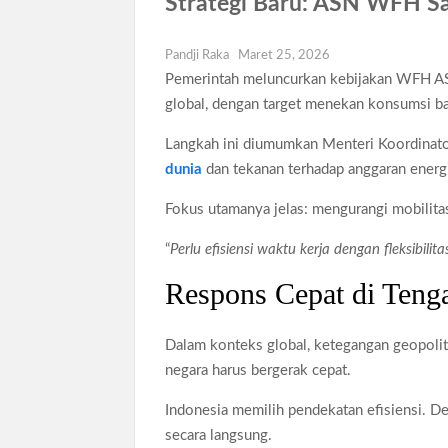
Strategi Baru: ASN WFH S
Sidang MK Bahas Tanggung Jawab Maska
Box Office Hollywood 2026 Tembus 4 Fi
Pandji Raka
Maret 25, 2026
Pemerintah meluncurkan kebijakan WFH ASN 
Netflix Digugat Rp1,8 Triliun Usai Hard
global, dengan target menekan konsumsi ba
Langkah ini diumumkan Menteri Koordinato
dunia
dan tekanan terhadap anggaran energi
Fokus utamanya jelas: mengurangi mobilita
“
Perlu efisiensi waktu kerja dengan fleksibili
Respons Cepat di Teng
Dalam konteks global, ketegangan geopoli
negara harus bergerak cepat.
Indonesia memilih pendekatan efisiensi. 
secara langsung.