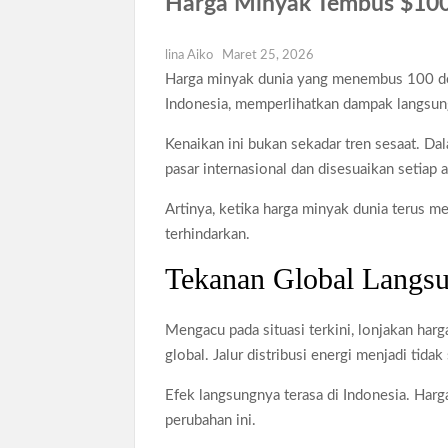
Harga Minyak Tembus $100
Dokter Ungkap Dampak Padel pada Cede
Sidang MK Bahas Tanggung Jawab Maska
lina Aiko
Maret 25, 2026
Harga minyak dunia yang menembus 100 do
Box Office Hollywood 2026 Tembus 4 Fi
Indonesia, memperlihatkan dampak langsung
Kenaikan ini bukan sekadar tren sesaat. D
pasar internasional dan disesuaikan setiap 
Artinya, ketika harga minyak dunia terus m
terhindarkan.
Tekanan Global Langs
Mengacu pada situasi terkini, lonjakan ha
global. Jalur distribusi energi menjadi tidak 
Efek langsungnya terasa di Indonesia. Harg
perubahan ini.