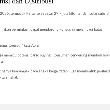
si dan Distribusi
26, termasuk Pertalite sebesar 29,7 juta kiloliter dan solar subsidi
onjakan permintaan dapat mendorong konsumsi melampaui batas
umsi berlebih
,” kata Abra.
a juga memicu potensi panic buying. Konsumen cenderung membeli lebi
tan.
ak hanya berdampak pada angka harga, tetapi juga membentuk perilaku
ktu singkat.