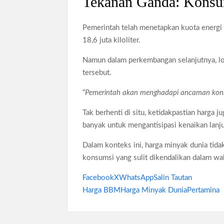
Tekanan Ganda: Konsum
Pemerintah telah menetapkan kuota energi 20
18,6 juta kiloliter.
Namun dalam perkembangan selanjutnya, l
tersebut.
“
Pemerintah akan menghadapi ancaman kons
Tak berhenti di situ, ketidakpastian harg
banyak untuk mengantisipasi kenaikan lanju
Dalam konteks ini, harga minyak dunia tid
konsumsi yang sulit dikendalikan dalam wa
Facebook
X
WhatsApp
Salin Tautan
Harga BBM
Harga Minyak Dunia
Pertamina