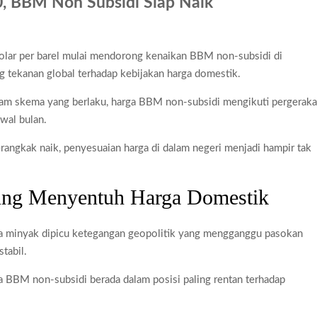
, BBM Non Subsidi Siap Naik
ra Kaki 2026
pai Saat Delay
lar per barel mulai mendorong kenaikan BBM non-subsidi di
lm Rp18 Triliun
 tekanan global terhadap kebijakan harga domestik.
alam skema yang berlaku, harga BBM non-subsidi mengikuti pergerak
awal bulan.
erangkak naik, penyesuaian harga di dalam negeri menjadi hampir tak
ung Menyentuh Harga Domestik
rga minyak dipicu ketegangan geopolitik yang mengganggu pasokan
stabil.
a BBM non-subsidi berada dalam posisi paling rentan terhadap