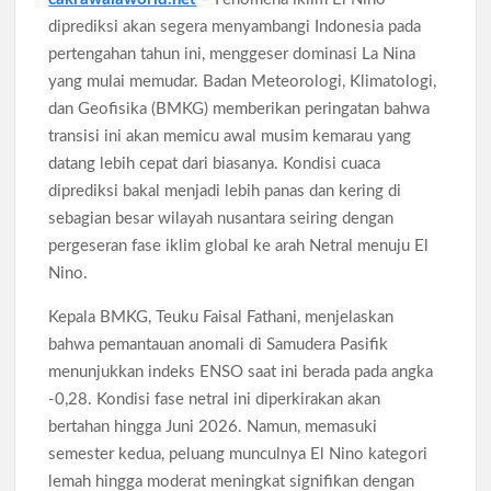
Bank Dunia Mulai Persiapan IDA22, Sri Mulyani Jadi Ketua
diprediksi akan segera menyambangi Indonesia pada
Independen
pertengahan tahun ini, menggeser dominasi La Nina
Dokter Ungkap Dampak Padel pada Cedera Kaki 2026
yang mulai memudar. Badan Meteorologi, Klimatologi,
dan Geofisika (BMKG) memberikan peringatan bahwa
transisi ini akan memicu awal musim kemarau yang
Sidang MK Bahas Tanggung Jawab Maskapai Saat Delay
datang lebih cepat dari biasanya. Kondisi cuaca
diprediksi bakal menjadi lebih panas dan kering di
Box Office Hollywood 2026 Tembus 4 Film Rp18 Triliun
sebagian besar wilayah nusantara seiring dengan
pergeseran fase iklim global ke arah Netral menuju El
Nino.
Kepala BMKG, Teuku Faisal Fathani, menjelaskan
bahwa pemantauan anomali di Samudera Pasifik
menunjukkan indeks ENSO saat ini berada pada angka
-0,28. Kondisi fase netral ini diperkirakan akan
bertahan hingga Juni 2026. Namun, memasuki
semester kedua, peluang munculnya El Nino kategori
lemah hingga moderat meningkat signifikan dengan