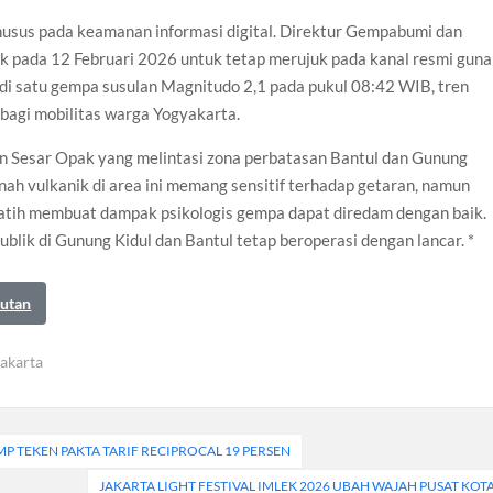
husus pada keamanan informasi digital. Direktur Gempabumi dan
 pada 12 Februari 2026 untuk tetap merujuk pada kanal resmi guna
di satu gempa susulan Magnitudo 2,1 pada pukul 08:42 WIB, tren
bagi mobilitas warga Yogyakarta.
ngan Sesar Opak yang melintasi zona perbatasan Bantul dan Gunung
nah vulkanik di area ini memang sensitif terhadap getaran, namun
atih membuat dampak psikologis gempa dapat diredam dengan baik.
publik di Gunung Kidul dan Bantul tetap beroperasi dengan lancar. *
autan
akarta
 TEKEN PAKTA TARIF RECIPROCAL 19 PERSEN
JAKARTA LIGHT FESTIVAL IMLEK 2026 UBAH WAJAH PUSAT KOT