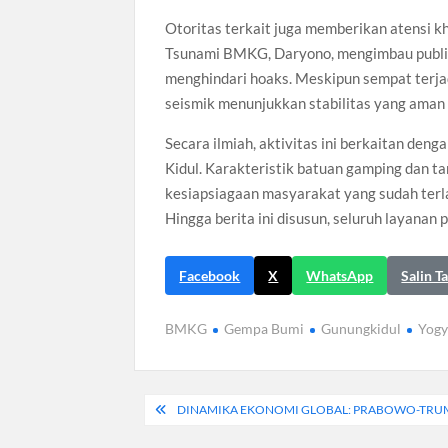
Otoritas terkait juga memberikan atensi k
Tsunami BMKG, Daryono, mengimbau publik
menghindari hoaks. Meskipun sempat terja
seismik menunjukkan stabilitas yang aman 
Secara ilmiah, aktivitas ini berkaitan de
Kidul. Karakteristik batuan gamping dan ta
kesiapsiagaan masyarakat yang sudah terl
Hingga berita ini disusun, seluruh layanan 
Facebook
X
WhatsApp
Salin T
BMKG
Gempa Bumi
Gunungkidul
Yogy
Navigasi
DINAMIKA EKONOMI GLOBAL: PRABOWO-TRUMP
pos