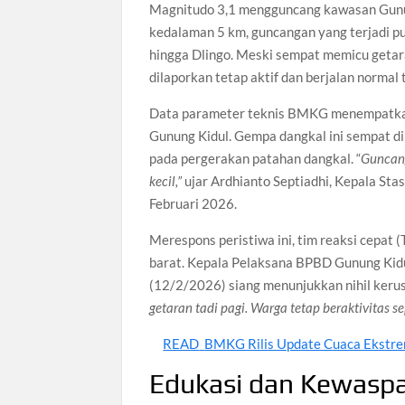
Magnitudo 3,1 mengguncang kawasan Gunung
kedalaman 5 km, guncangan yang terjadi p
hingga Dlingo. Meski sempat memicu getara
dilaporkan tetap aktif dan berjalan normal 
Data parameter teknis BMKG menempatkan 
Gunung Kidul. Gempa dangkal ini sempat d
pada pergerakan patahan dangkal. “
Guncan
kecil,”
ujar Ardhianto Septiadhi, Kepala St
Februari 2026.
Merespons peristiwa ini, tim reaksi cepat
barat. Kepala Pelaksana BPBD Gunung Kidu
(12/2/2026) siang menunjukkan nihil kerus
getaran tadi pagi. Warga tetap beraktivitas se
READ
BMKG Rilis Update Cuaca Ekstre
Edukasi dan Kewaspa