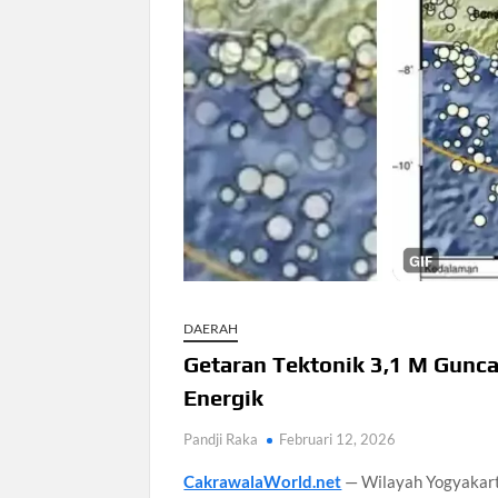
Dokter Ungkap Dampak Padel pada Ce
Sidang MK Bahas Tanggung Jawab Mas
Box Office Hollywood 2026 Tembus 4 F
DAERAH
Getaran Tektonik 3,1 M Gunca
Energik
Pandji Raka
Februari 12, 2026
CakrawalaWorld.net
— Wilayah Yogyakart