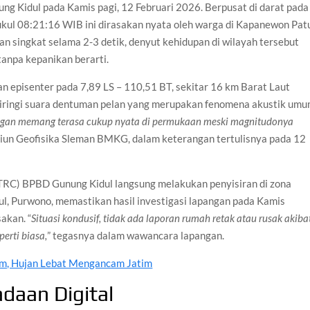
 Kidul pada Kamis pagi, 12 Februari 2026. Berpusat di darat pada
ukul 08:21:16 WIB ini dirasakan nyata oleh warga di Kapanewon Pat
n singkat selama 2-3 detik, denyut kehidupan di wilayah tersebut
tanpa kepanikan berarti.
episenter pada 7,89 LS – 110,51 BT, sekitar 16 km Barat Laut
iiringi suara dentuman pelan yang merupakan fenomena akustik um
gan memang terasa cukup nyata di permukaan meski magnitudonya
asiun Geofisika Sleman BMKG, dalam keterangan tertulisnya pada 12
 (TRC) BPBD Gunung Kidul langsung melakukan penyisiran di zona
l, Purwono, memastikan hasil investigasi lapangan pada Kamis
akan. “
Situasi kondusif, tidak ada laporan rumah retak atau rusak akiba
perti biasa,
” tegasnya dalam wawancara lapangan.
m, Hujan Lebat Mengancam Jatim
daan Digital