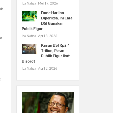
Ica Nafisa
Mei 19, 2026
uk
Dude Harlino
Diperiksa, Ini Cara
DSI Gunakan
Publik Figur
Ica Nafisa
April 3, 2026
um
Kasus DSI Rp2,4
Triliun, Peran
Publik Figur Ikut
Disorot
Ica Nafisa
April 2, 2026
t