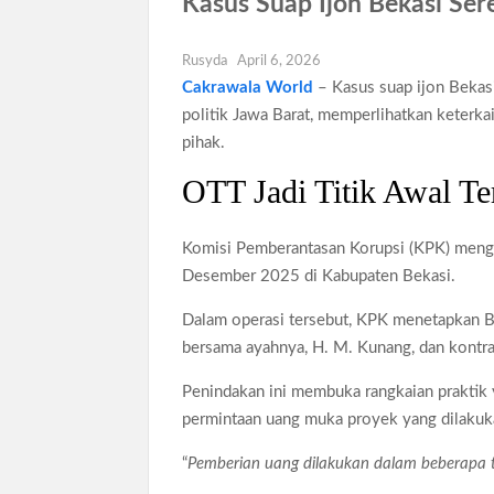
Kasus Suap Ijon Bekasi Sere
Koperasi Desa Merah Putih Capai 83.382 Badan
Rusyda
April 6, 2026
Siswa SMA SMK Jabar Wajib Pilah Sampa
Cakrawala World
– Kasus suap ijon Bekas
TPPU Emas 74 Kg Febrie Adriansyah, Ke
politik Jawa Barat, memperlihatkan keterka
Harga Tiket Kanye West Jakarta 2026 Mul
pihak.
Australia Dukung Transformasi Layanan 
OTT Jadi Titik Awal T
Komisi Pemberantasan Korupsi (KPK) mengu
Desember 2025 di Kabupaten Bekasi.
Dalam operasi tersebut, KPK menetapkan B
bersama ayahnya, H. M. Kunang, dan kontra
Penindakan ini membuka rangkaian praktik
permintaan uang muka proyek yang dilakuka
“
Pemberian uang dilakukan dalam beberapa 