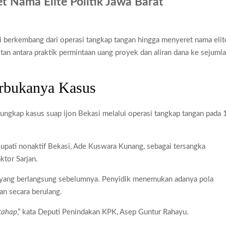
t Nama Elite Politik Jawa Barat
 Hukum, Pemerintah Percepat 35.857 Titik Operasional
h Jadi Praktikum IPA 2026
i berkembang dari operasi tangkap tangan hingga menyeret nama elit
jagung Periksa 3 Saksi Baru
itan antara praktik permintaan uang proyek dan aliran dana ke sejuml
ai Rp1,875 Juta, Ini Detail Kategori
Kesehatan Primer Indonesia Lewat Riset
erbukanya Kasus
ngkap kasus suap ijon Bekasi melalui operasi tangkap tangan pada 
upati nonaktif Bekasi, Ade Kuswara Kunang, sebagai tersangka
ktor Sarjan.
 yang berlangsung sebelumnya. Penyidik menemukan adanya pola
n secara berulang.
tahap
,” kata Deputi Penindakan KPK, Asep Guntur Rahayu.