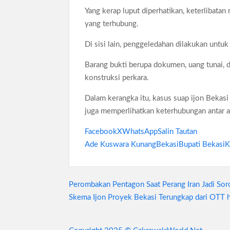
Yang kerap luput diperhatikan, keterlibata
yang terhubung.
Di sisi lain, penggeledahan dilakukan untu
Barang bukti berupa dokumen, uang tunai, 
konstruksi perkara.
Dalam kerangka itu, kasus suap ijon Bekasi
juga memperlihatkan keterhubungan antar ak
Facebook
X
WhatsApp
Salin Tautan
Ade Kuswara Kunang
Bekasi
Bupati Bekasi
K
Navigasi
Perombakan Pentagon Saat Perang Iran Jadi Sor
Skema Ijon Proyek Bekasi Terungkap dari OTT h
pos