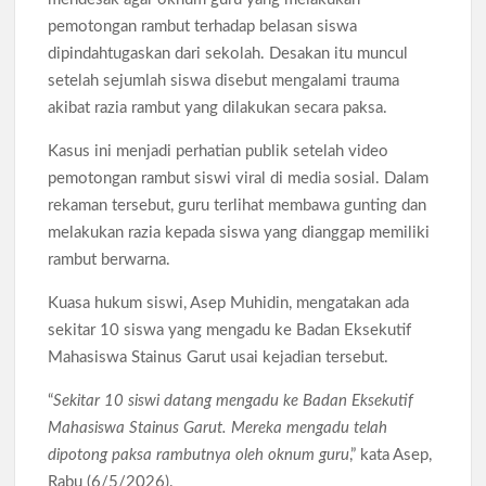
Pengangguran Indonesia Mei 2026 Turun Tipis, Pekerja
Informal Tembus 87,88 Juta Orang
pemotongan rambut terhadap belasan siswa
dipindahtugaskan dari sekolah. Desakan itu muncul
Koperasi Desa Merah Putih Capai 83.382 Badan Hukum,
setelah sejumlah siswa disebut mengalami trauma
Pemerintah Percepat 35.857 Titik Operasional
akibat razia rambut yang dilakukan secara paksa.
Kasus ini menjadi perhatian publik setelah video
Siswa SMA SMK Jabar Wajib Pilah Sampah Jadi Praktikum
IPA 2026
pemotongan rambut siswi viral di media sosial. Dalam
rekaman tersebut, guru terlihat membawa gunting dan
TPPU Emas 74 Kg Febrie Adriansyah, Kejagung Periksa 3
melakukan razia kepada siswa yang dianggap memiliki
Saksi Baru
rambut berwarna.
Kuasa hukum siswi, Asep Muhidin, mengatakan ada
Harga Tiket Kanye West Jakarta 2026 Mulai Rp1,875 Juta, Ini
Detail Kategori
sekitar 10 siswa yang mengadu ke Badan Eksekutif
Mahasiswa Stainus Garut usai kejadian tersebut.
Australia Dukung Transformasi Layanan Kesehatan Primer
“
Sekitar 10 siswi datang mengadu ke Badan Eksekutif
Indonesia Lewat Riset
Mahasiswa Stainus Garut. Mereka mengadu telah
dipotong paksa rambutnya oleh oknum guru
,” kata Asep,
Rabu (6/5/2026).