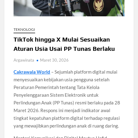
Santri Digital Tangsel Dibentuk Lewat Program AI
Pesantren
Gelombang Panas Seoul Picu Pembatalan 10 Laga
TEKNOLOGI
Bank Dunia Mulai Persiapan IDA22, Sri Mulyani Jadi Ketua
Independen
TikTok hingga X Mulai Sesuaikan
Aturan Usia Usai PP Tunas Berlaku
Dokter Ungkap Dampak Padel pada Cedera Kaki 2026
Argawinata
Maret 30, 2026
Sidang MK Bahas Tanggung Jawab Maskapai Saat Delay
Cakrawala World
– Sejumlah platform digital mulai
menyesuaikan kebijakan usia pengguna setelah
Peraturan Pemerintah tentang Tata Kelola
Box Office Hollywood 2026 Tembus 4 Film Rp18 Triliun
Penyelenggaraan Sistem Elektronik untuk
Perlindungan Anak (PP Tunas) resmi berlaku pada 28
Maret 2026. Respons ini menjadi indikator awal
tingkat kepatuhan platform digital terhadap regulasi
yang mewajibkan perlindungan anak di ruang daring.