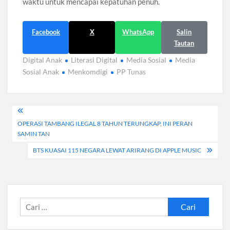
waktu untuk mencapai kepatuhan penuh.
Facebook
X
WhatsApp
Salin
Tautan
Digital Anak
Literasi Digital
Media Sosial
Media
Sosial Anak
Menkomdigi
PP Tunas
Navigasi
OPERASI TAMBANG ILEGAL 8 TAHUN TERUNGKAP, INI PERAN
pos
SAMIN TAN
BTS KUASAI 115 NEGARA LEWAT ARIRANG DI APPLE MUSIC
Cari
untuk: