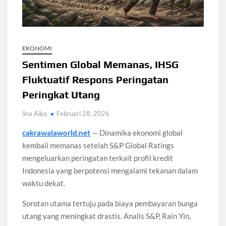
108 Pesantren Tangsel Dapat Internet Gratis dan
Pelatihan AI
EKONOMI
KPK Usut Dugaan Suap Bea Cukai dalam Kasus Impor
Sentimen Global Memanas, IHSG
Fluktuatif Respons Peringatan
MK Soroti Maskapai Pindahkan Penumpang Saat Delay
Peringkat Utang
Redmi 17 5G Rilis China dengan Baterai 6300 mAh
lina Aiko
Februari 28, 2026
cakrawalaworld.net
— Dinamika ekonomi global
Masalah Kaki Aktif Olahraga: 5 Cedera yang Sering Terjadi
kembali memanas setelah S&P Global Ratings
mengeluarkan peringatan terkait profil kredit
Indonesia yang berpotensi mengalami tekanan dalam
waktu dekat.
Sorotan utama tertuju pada biaya pembayaran bunga
utang yang meningkat drastis. Analis S&P, Rain Yin,