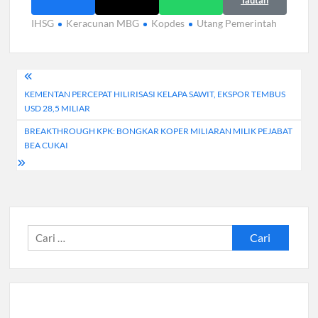
IHSG
Keracunan MBG
Kopdes
Utang Pemerintah
Navigasi
KEMENTAN PERCEPAT HILIRISASI KELAPA SAWIT, EKSPOR TEMBUS
pos
USD 28,5 MILIAR
BREAKTHROUGH KPK: BONGKAR KOPER MILIARAN MILIK PEJABAT
BEA CUKAI
Cari
untuk: