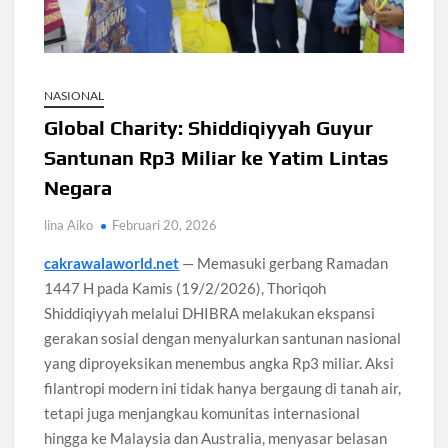
Santri Digital Tangsel Dibentuk Lewat Program AI
Pesantren
Gelombang Panas Seoul Picu Pembatalan 10 Laga
NASIONAL
Bank Dunia Mulai Persiapan IDA22, Sri Mulyani Jadi Ketua
Independen
Global Charity: Shiddiqiyyah Guyur
Santunan Rp3 Miliar ke Yatim Lintas
Dokter Ungkap Dampak Padel pada Cedera Kaki 2026
Negara
lina Aiko
Februari 20, 2026
Sidang MK Bahas Tanggung Jawab Maskapai Saat Delay
cakrawalaworld.net
— Memasuki gerbang Ramadan
1447 H pada Kamis (19/2/2026), Thoriqoh
Box Office Hollywood 2026 Tembus 4 Film Rp18 Triliun
Shiddiqiyyah melalui DHIBRA melakukan ekspansi
gerakan sosial dengan menyalurkan santunan nasional
yang diproyeksikan menembus angka Rp3 miliar. Aksi
filantropi modern ini tidak hanya bergaung di tanah air,
tetapi juga menjangkau komunitas internasional
hingga ke Malaysia dan Australia, menyasar belasan