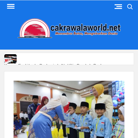
Skip
Search
to
content
M
Menem
Bata
Mengab
MEN
Dun
Kasus Fortitude Berlanjut, Netflix Bantah Bertanggung
Jawab
Kasus Impor Bea Cukai Masuk Tahap Pengembangan KPK
Huawei Power Bank 12000 mAh Hadir dengan Fitur
Pelacak
PDRM Perketat Perbatasan Usai Kasus Narkoba di Soetta