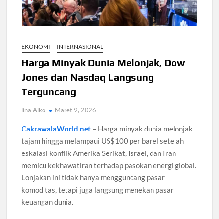
PPh Pasal 22 Marketplace Ditunda, Dana Penjual
Dikembalikan
EKONOMI
INTERNASIONAL
Harga Minyak Dunia Melonjak, Dow
PKB Soal Reshuffle Kabinet: Prabowo Tentukan Menteri
Jones dan Nasdaq Langsung
Kasus Fortitude Berlanjut, Netflix Bantah Bertanggung
Terguncang
Jawab
lina Aiko
Maret 9, 2026
Kasus Impor Bea Cukai Masuk Tahap Pengembangan KPK
CakrawalaWorld.net
– Harga minyak dunia melonjak
tajam hingga melampaui US$100 per barel setelah
eskalasi konflik Amerika Serikat, Israel, dan Iran
memicu kekhawatiran terhadap pasokan energi global.
Lonjakan ini tidak hanya mengguncang pasar
komoditas, tetapi juga langsung menekan pasar
keuangan dunia.