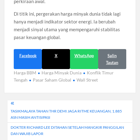
perkiraan awal.
Di titik ini, pergerakan harga minyak dunia tidak lagi
hanya menjadi indikator sektor energi. Ia berubah
menjadi sinyal utama yang mempengaruhi stabilitas
pasar keuangan global.
Facebook
X
WhatsApp
Salin
Tautan
Harga BBM
Harga Minyak Dunia
Konflik Timur
Tengah
Pasar Saham Global
Wall Street
Navigasi
TASIKMALAYA TAHAN THR DEMI JAGA RITME KEUANGAN, 1.885
pos
ASN MASIH ANTISIPASI
DOKTER RICHARD LEE DITAHAN SETELAH MANGKIR PANGGILAN
DAN WAJIB LAPOR