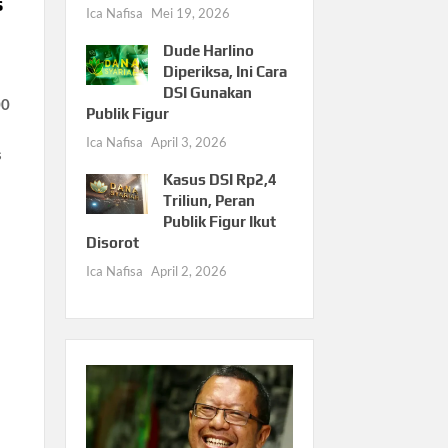
s
Ica Nafisa
Mei 19, 2026
Dude Harlino
Diperiksa, Ini Cara
a
DSI Gunakan
00
Publik Figur
Ica Nafisa
April 3, 2026
s
Kasus DSI Rp2,4
Triliun, Peran
Publik Figur Ikut
Disorot
Ica Nafisa
April 2, 2026