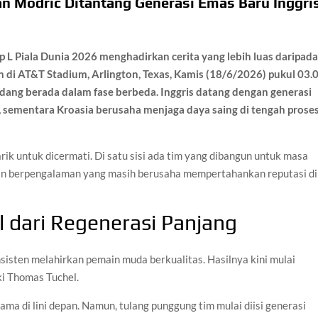
an Modric Ditantang Generasi Emas Baru Inggri
p L Piala Dunia 2026 menghadirkan cerita yang lebih luas daripad
n di AT&T Stadium, Arlington, Texas, Kamis (18/6/2026) pukul 03.
ang berada dalam fase berbeda. Inggris datang dengan generasi
 sementara Kroasia berusaha menjaga daya saing di tengah prose
ik untuk dicermati. Di satu sisi ada tim yang dibangun untuk masa
main berpengalaman yang masih berusaha mempertahankan reputasi di
l dari Regenerasi Panjang
sisten melahirkan pemain muda berkualitas. Hasilnya kini mulai
ki Thomas Tuchel.
ma di lini depan. Namun, tulang punggung tim mulai diisi generasi