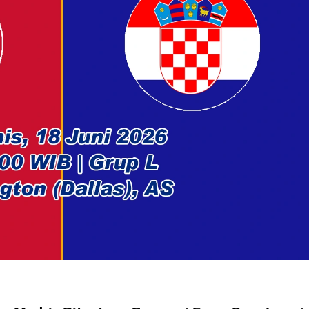
dera Kaki 2026
kapai Saat Delay
ilm Rp18 Triliun