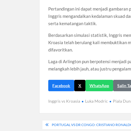
Pertandingan ini dapat menjadi gambaran
Inggris mengandalkan kedalaman skuad da
serta kematangan taktik.
Berdasarkan simulasi statistik, Inggris m
Kroasia telah berulang kali membuktikan 
difavoritkan.
Laga di Arlington pun berpotensi menjadi 
melangkah lebih jauh, atau justru pengalam
Facebook
X
WhatsApp
Salin T
Inggris vs Kroasia
Luka Modric
Piala Dun
Navigasi
PORTUGAL VS DR CONGO: CRISTIANO RONALDO 