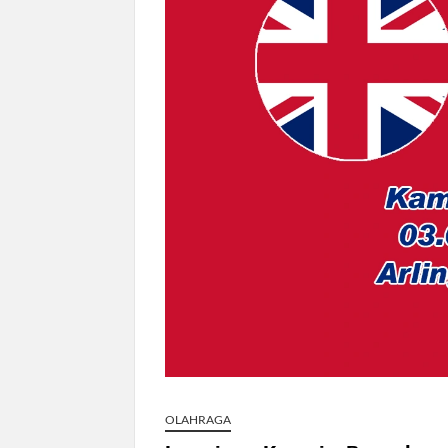
Dokter Ungkap Dampak Padel pada Ce
Sidang MK Bahas Tanggung Jawab Mas
Box Office Hollywood 2026 Tembus 4 F
OLAHRAGA