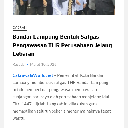
Koperasi Desa Merah Putih Capai 83.382 Badan Hukum,
Pemerintah Percepat 35.857 Titik Operasional
DAERAH
Siswa SMA SMK Jabar Wajib Pilah Sampah Jadi Praktikum
Bandar Lampung Bentuk Satgas
IPA 2026
Pengawasan THR Perusahaan Jelang
Lebaran
TPPU Emas 74 Kg Febrie Adriansyah, Kejagung Periksa 3
Saksi Baru
Rusyda
Maret 10, 2026
Harga Tiket Kanye West Jakarta 2026 Mulai Rp1,875 Juta,
CakrawalaWorld.net
– Pemerintah Kota Bandar
Ini Detail Kategori
Lampung membentuk satgas THR Bandar Lampung
untuk memperkuat pengawasan pembayaran
Australia Dukung Transformasi Layanan Kesehatan Primer
tunjangan hari raya oleh perusahaan menjelang Idul
Indonesia Lewat Riset
Fitri 1447 Hijriah. Langkah ini dilakukan guna
memastikan seluruh pekerja menerima haknya tepat
Harga Galaxy Z Fold 8 Naik hingga Rp9 Juta, Samsung
Ungkap Alasannya
waktu.