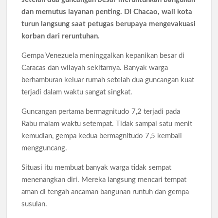
Pengangguran Indonesia Mei 2026 Turun Tipis, Pekerja
Informal Tembus 87,88 Juta Orang
dan memutus layanan penting. Di Chacao, wali kota
turun langsung saat petugas berupaya mengevakuasi
Koperasi Desa Merah Putih Capai 83.382 Badan Hukum,
korban dari reruntuhan.
Pemerintah Percepat 35.857 Titik Operasional
Gempa Venezuela meninggalkan kepanikan besar di
Caracas dan wilayah sekitarnya. Banyak warga
Siswa SMA SMK Jabar Wajib Pilah Sampah Jadi Praktikum
IPA 2026
berhamburan keluar rumah setelah dua guncangan kuat
terjadi dalam waktu sangat singkat.
TPPU Emas 74 Kg Febrie Adriansyah, Kejagung Periksa 3
Guncangan pertama bermagnitudo 7,2 terjadi pada
Saksi Baru
Rabu malam waktu setempat. Tidak sampai satu menit
kemudian, gempa kedua bermagnitudo 7,5 kembali
Harga Tiket Kanye West Jakarta 2026 Mulai Rp1,875 Juta, Ini
Detail Kategori
mengguncang.
Situasi itu membuat banyak warga tidak sempat
Australia Dukung Transformasi Layanan Kesehatan Primer
menenangkan diri. Mereka langsung mencari tempat
Indonesia Lewat Riset
aman di tengah ancaman bangunan runtuh dan gempa
susulan.